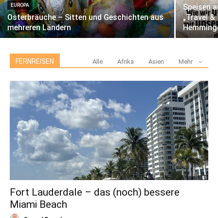
EUROPA
Speisen a
Osterbräuche – Sitten und Geschichten aus
„Travel &
mehreren Ländern
Hemming
FERNREISEN
Alle
Afrika
Asien
Mehr
Fort Lauderdale – das (noch) bessere
Miami Beach