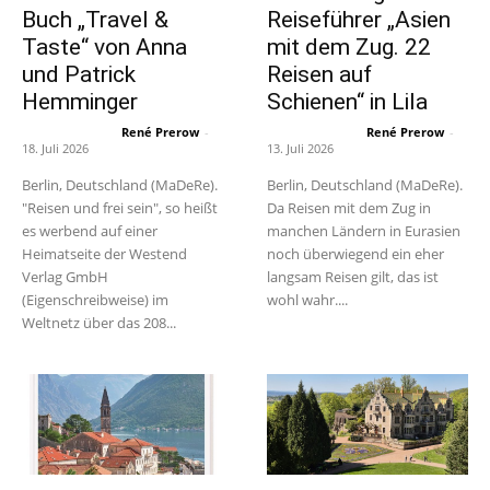
Buch „Travel &
Reiseführer „Asien
Taste“ von Anna
mit dem Zug. 22
und Patrick
Reisen auf
Hemminger
Schienen“ in Lila
René Prerow
-
René Prerow
-
18. Juli 2026
13. Juli 2026
Berlin, Deutschland (MaDeRe).
Berlin, Deutschland (MaDeRe).
"Reisen und frei sein", so heißt
Da Reisen mit dem Zug in
es werbend auf einer
manchen Ländern in Eurasien
Heimatseite der Westend
noch überwiegend ein eher
Verlag GmbH
langsam Reisen gilt, das ist
(Eigenschreibweise) im
wohl wahr....
Weltnetz über das 208...