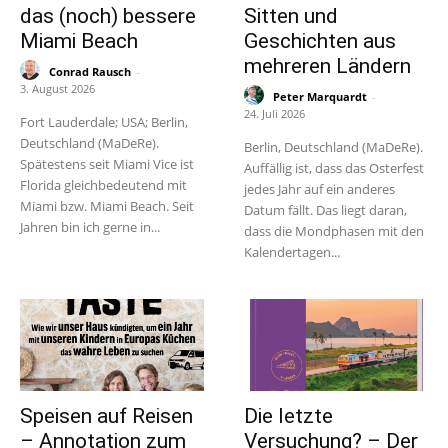
das (noch) bessere
Sitten und
Miami Beach
Geschichten aus
mehreren Ländern
Conrad Rausch
-
3. August 2026
Peter Marquardt
-
24. Juli 2026
Fort Lauderdale; USA; Berlin,
Deutschland (MaDeRe).
Berlin, Deutschland (MaDeRe).
Spätestens seit Miami Vice ist
Auffällig ist, dass das Osterfest
Florida gleichbedeutend mit
jedes Jahr auf ein anderes
Miami bzw. Miami Beach. Seit
Datum fällt. Das liegt daran,
Jahren bin ich gerne in...
dass die Mondphasen mit den
Kalendertagen...
Speisen auf Reisen
Die letzte
– Annotation zum
Versuchung? – Der