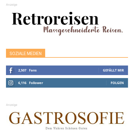
Anzeige
SOZIALE MEDIEN
2,507
Fans
GEFÄLLT MIR
6,116
Follower
FOLGEN
Anzeige