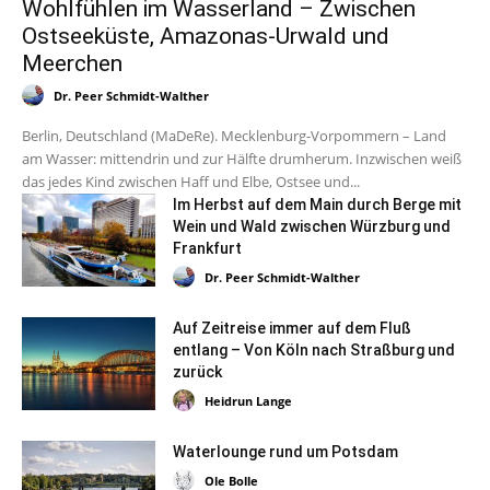
Wohlfühlen im Wasserland – Zwischen
Ostseeküste, Amazonas-Urwald und
Meerchen
Dr. Peer Schmidt-Walther
Berlin, Deutschland (MaDeRe). Mecklenburg-Vorpommern – Land
am Wasser: mittendrin und zur Hälfte drumherum. Inzwischen weiß
das jedes Kind zwischen Haff und Elbe, Ostsee und...
Im Herbst auf dem Main durch Berge mit
Wein und Wald zwischen Würzburg und
Frankfurt
Dr. Peer Schmidt-Walther
Auf Zeitreise immer auf dem Fluß
entlang – Von Köln nach Straßburg und
zurück
Heidrun Lange
Waterlounge rund um Potsdam
Ole Bolle