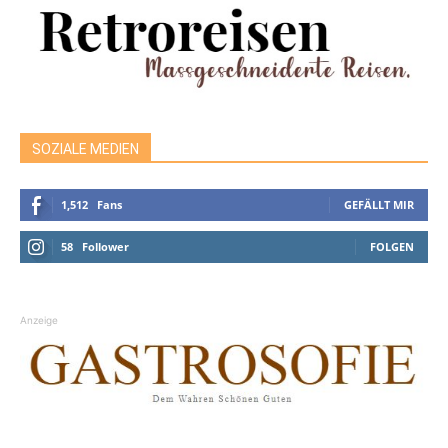
SOZIALE MEDIEN
1,512
Fans
GEFÄLLT MIR
58
Follower
FOLGEN
Anzeige