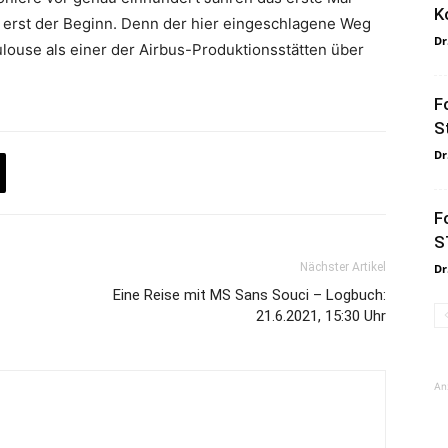
K
, erst der Beginn. Denn der hier eingeschlagene Weg
Dr
Toulouse als einer der Airbus-Produktionsstätten über
F
S
Dr
F
S
Nächster Artikel
Dr
Eine Reise mit MS Sans Souci – Logbuch:
21.6.2021, 15:30 Uhr
An