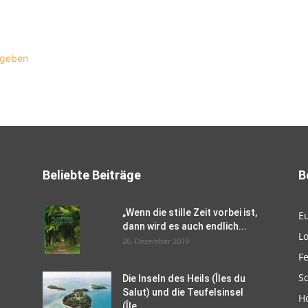
ugeben
Beliebte Beiträge
B
„Wenn die stille Zeit vorbei ist,
E
dann wird es auch endlich...
L
26. Dezember 2019
F
Sc
Die Inseln des Heils (Îles du
Salut) und die Teufelsinsel
H
(Île...