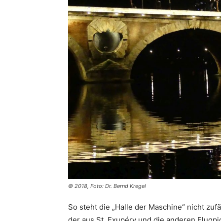
© 2018, Foto: Dr. Bernd Kregel
So steht die „Halle der Maschine“ nicht zu
der aus St. Exupéry und die anderen Flugpi