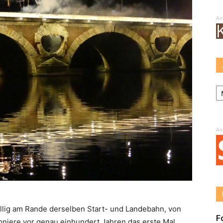
An
Ar
An
fällig am Rande derselben Start- und Landebahn, von
F
oniere vor genau einhundert Jahren das erste Mal