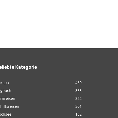
eliebte Kategorie
uropa
469
ogbuch
363
ernreisen
322
hiffsreisen
301
ochsee
162