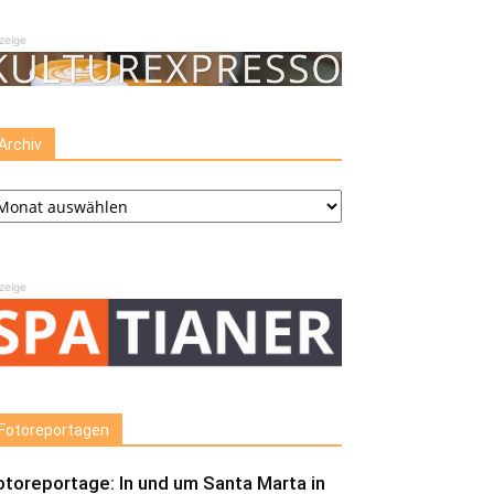
zeige
Archiv
chiv
zeige
Fotoreportagen
otoreportage: In und um Santa Marta in