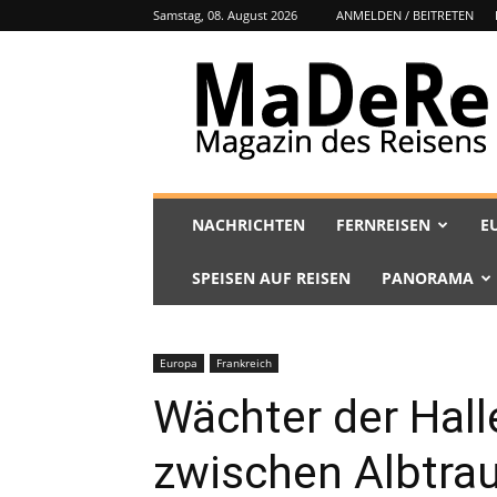
Samstag, 08. August 2026
ANMELDEN / BEITRETEN
MaDeRe
NACHRICHTEN
FERNREISEN
E
SPEISEN AUF REISEN
PANORAMA
Europa
Frankreich
Wächter der Hall
zwischen Albtra