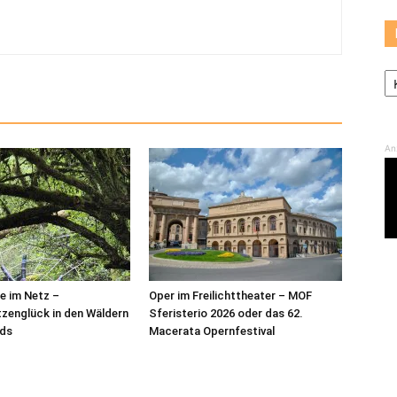
Ka
An
e im Netz –
Oper im Freilichttheater – MOF
zenglück in den Wäldern
Sferisterio 2026 oder das 62.
nds
Macerata Opernfestival