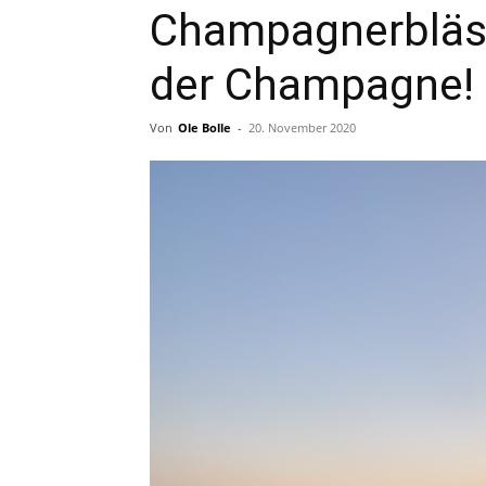
Champagnerbläs
der Champagne!
Von
Ole Bolle
-
20. November 2020