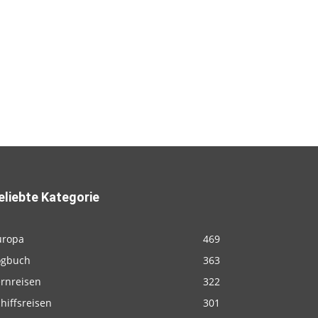
eliebte Kategorie
uropa
469
ogbuch
363
ernreisen
322
hiffsreisen
301