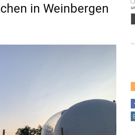
chen in Weinbergen
u
An