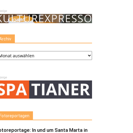
zeige
Archiv
chiv
zeige
Fotoreportagen
otoreportage: In und um Santa Marta in