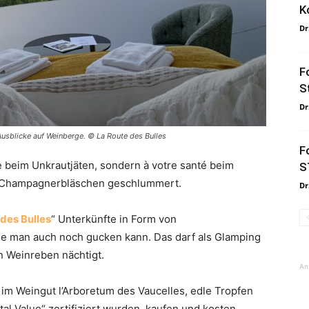
K
Dr
F
S
Dr
usblicke auf Weinberge. © La Route des Bulles
F
e beim Unkrautjäten, sondern à votre santé beim
S
n Champagnerbläschen geschlummert.
Dr
des Bulles
“ Unterkünfte in Form von
e man auch noch gucken kann. Das darf als Glamping
 Weinreben nächtigt.
An
 im Weingut l’Arboretum des Vaucelles, edle Tropfen
l Value“ zertifiziert wurden, kaufen und kosten.