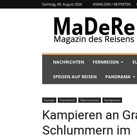
Samstag, 08. August 2026
ANMELDEN / BEITRETEN
MaDeRe
NACHRICHTEN
FERNREISEN
E
SPEISEN AUF REISEN
PANORAMA
Europa
Frankreich
Übernachten
Kampieren
Kampieren an Gr
Schlummern im