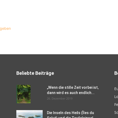
ugeben
Beliebte Beiträge
B
„Wenn die stille Zeit vorbei ist,
E
dann wird es auch endlich...
L
26. Dezember 2019
F
Sc
Die Inseln des Heils (Îles du