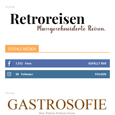
Anzeige
SOZIALE MEDIEN
1,512
Fans
GEFÄLLT MIR
58
Follower
FOLGEN
Anzeige