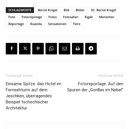
SCHLAGWORTE
Bernd Kregel
Bild
Bilder
Dr. Bernd Kregel
Foto
Fotorepotage
Fotos
Fotosafari
Kigali
Menschen
Reportage
Ruanda
Sensationen
Tiere
Vorheriger Artikel
Nächster Artikel
Einsame Spitze: das Hotel im
Fotoreportage: Auf den
Fernsehturm auf dem
Spuren der „Gorillas im Nebel“
Jeschken, überragendes
Beispiel tschechischer
Architektur