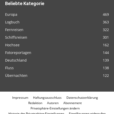
Beliebte Kategorie
Europa
469
Logbuch
363
Fernreisen
322
Schiffsreisen
301
Hochsee
162
Fotoreportagen
144
Deutschland
139
Fluss
138
Übernachten
122
Impressum
Haftungsausschluss
Datenschutzerklärung
Redaktion
Autoren
Abonnement
Privatsphäre-Einstellungen ändern
Historie der Privatsphäre-Einstellungen
Einwilligungen widerrufen