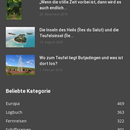
„Wenn die stille Zeit vorbei ist, dann wird es
auch endlich...
26. Dezember 2019
Die Inseln des Heils (Îles du Salut) und die
Teufelsinsel (Île...
13. August 2020
Wo zum Teufel liegt Butjadingen und was ist
dort los?
1. Februar 2019
Beliebte Kategorie
Europa
469
Logbuch
363
Fernreisen
322
Schiffsreisen
301