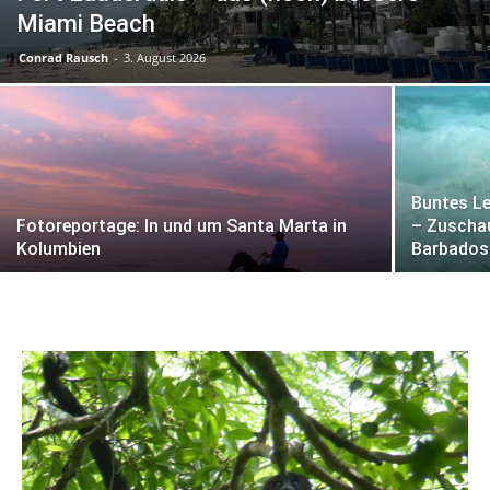
Miami Beach
Conrad Rausch
-
3. August 2026
Buntes L
Fotoreportage: In und um Santa Marta in
– Zuschau
Kolumbien
Barbados