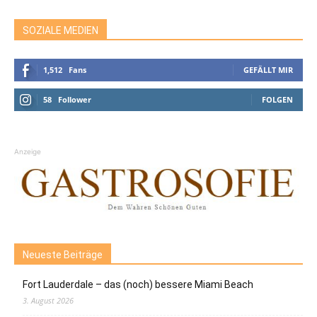
SOZIALE MEDIEN
1,512
Fans
GEFÄLLT MIR
58
Follower
FOLGEN
Anzeige
Neueste Beiträge
Fort Lauderdale – das (noch) bessere Miami Beach
3. August 2026