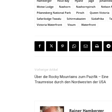
Hamberger
Hout Bay
Hyäne
Jagd
Johannes
Motse Lodge
Nashorn
Nashornpirsch
Nelson 
Pilanesberg National Park
Pirsch
Queen Victoria
Safarilodge Tswalu
Schirmakazien
Südafrika
Ta
Victoria Waterfront
Visum
Waterfront
Vorheriger Artikel
Über die Rocky Mountains zum Pazifik – Eine
Traumreise durch den Nordwesten der USA
Rainer Hamberger