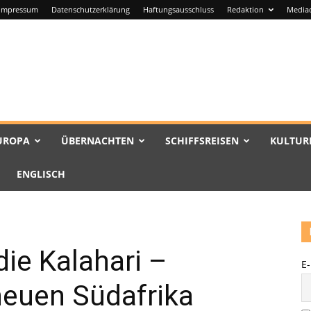
Impressum
Datenschutzerklärung
Haftungsausschluss
Redaktion
Media
UROPA
ÜBERNACHTEN
SCHIFFSREISEN
KULTUR
ENGLISCH
die Kalahari –
E
neuen Südafrika