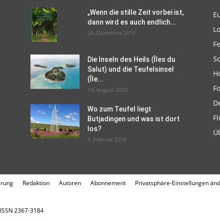
„Wenn die stille Zeit vorbei ist,
E
dann wird es auch endlich...
L
26. Dezember 2019
F
Sc
Die Inseln des Heils (Îles du
Salut) und die Teufelsinsel
H
(Île...
F
13. August 2020
D
Wo zum Teufel liegt
Fl
Butjadingen und was ist dort
los?
Ü
1. Februar 2019
ärung
Redaktion
Autoren
Abonnement
Privatsphäre-Einstellungen än
. ISSN 2367-3184