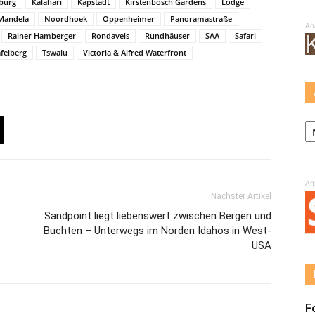
burg
Kalahari
Kapstadt
Kirstenbosch Gardens
Lodge
Mandela
Noordhoek
Oppenheimer
Panoramastraße
An
Rainer Hamberger
Rondavels
Rundhäuser
SAA
Safari
felberg
Tswalu
Victoria & Alfred Waterfront
Ar
An
Nächster Artikel
Sandpoint liegt liebenswert zwischen Bergen und
Buchten – Unterwegs im Norden Idahos in West-
USA
F