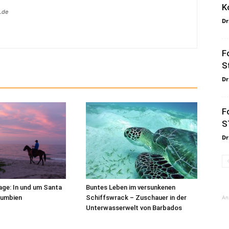
K
.de
Dr
F
S
Dr
F
S
Dr
ge: In und um Santa
Buntes Leben im versunkenen
lumbien
Schiffswrack – Zuschauer in der
An
Unterwasserwelt von Barbados