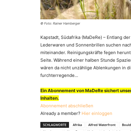
© Foto: Rainer Hamberger
Kapstadt, Südafrika (MaDeRe) – Entlang der
Lederwaren und Sonnenbrillen suchen nach
miteinander. Reinigungskräfte fegen herunt
Seite. Während einer halben Stunde Spazie
wären da nicht unzählige Ablenkungen in d
furchterregende…
Ein Abonnement von MaDeRe sichert unser
Inhalten.
Abonnement abschließen
Already a member?
Hier einloggen
SCHLAGWORTE
Afrika
Alfred Waterfront
Bould