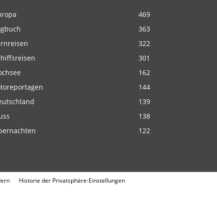
uropa
469
ogbuch
363
ernreisen
322
hiffsreisen
301
ochsee
162
otoreportagen
144
eutschland
139
uss
138
bernachten
122
dern
Historie der Privatsphäre-Einstellungen