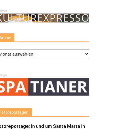
zeige
Archiv
chiv
zeige
Fotoreportagen
otoreportage: In und um Santa Marta in