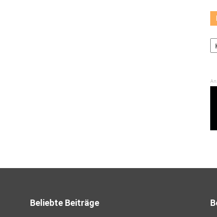
Ka
An
Beliebte Beiträge
B