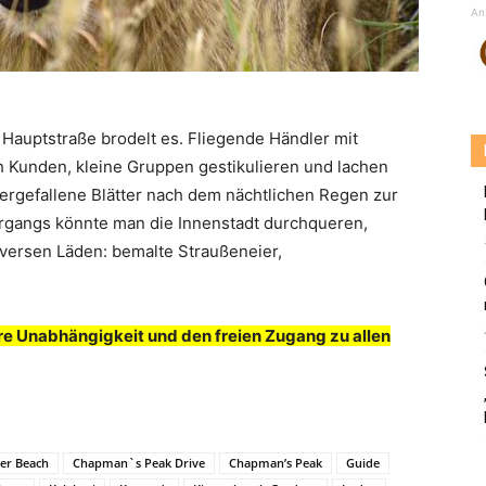
An
 Hauptstraße brodelt es. Fliegende Händler mit
 Kunden, kleine Gruppen gestikulieren und lachen
ergefallene Blätter nach dem nächtlichen Regen zur
rgangs könnte man die Innenstadt durchqueren,
iversen Läden: bemalte Straußeneier,
e Unabhängigkeit und den freien Zugang zu allen
er Beach
Chapman`s Peak Drive
Chapman’s Peak
Guide