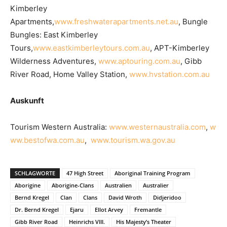
Kimberley
Apartments,
www.freshwaterapartments.net.au
, Bungle
Bungles: East Kimberley
Tours,
www.eastkimberleytours.com.au
, APT-Kimberley
Wilderness Adventures,
www.aptouring.com.au
, Gibb
River Road, Home Valley Station,
www.hvstation.com.au
Auskunft
Tourism Western Australia:
www.westernaustralia.com
,
w
ww.bestofwa.com.au
,
www.tourism.wa.gov.au
SCHLAGWORTE
47 High Street
Aboriginal Training Program
Aborigine
Aborigine-Clans
Australien
Australier
Bernd Kregel
Clan
Clans
David Wroth
Didjeridoo
Dr. Bernd Kregel
Ejaru
Ellot Arvey
Fremantle
Gibb River Road
Heinrichs VIII.
His Majesty’s Theater