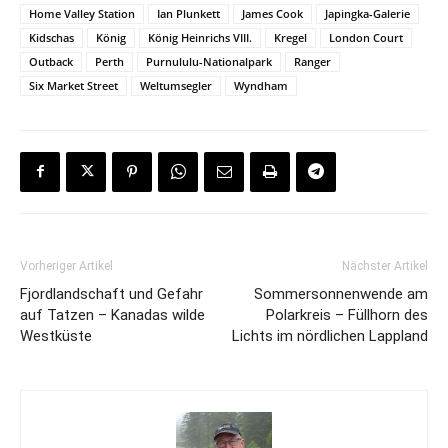
Home Valley Station
Ian Plunkett
James Cook
Japingka-Galerie
Kidschas
König
König Heinrichs VIII.
Kregel
London Court
Outback
Perth
Purnululu-Nationalpark
Ranger
Six Market Street
Weltumsegler
Wyndham
Vorheriger Artikel
Nächster Artikel
Fjordlandschaft und Gefahr
Sommersonnenwende am
auf Tatzen – Kanadas wilde
Polarkreis – Füllhorn des
Westküste
Lichts im nördlichen Lappland