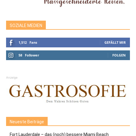
SOZIALE MEDIEN
1,512
Fans
GEFÄLLT MIR
58
Follower
FOLGEN
Anzeige
Neueste Beiträge
Fort Lauderdale – das (noch) bessere Miami Beach