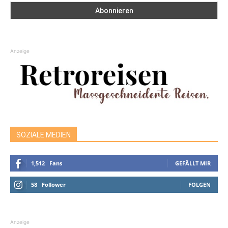
Anzeige
SOZIALE MEDIEN
1,512
Fans
GEFÄLLT MIR
58
Follower
FOLGEN
Anzeige