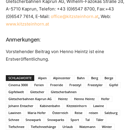
Gletscherbahnen Kaprun AG, Wilhelm-Fazokas Straße 2d,
A-5710 Kaprun, Telefon: +43 (0)6547 8700, Fax:+43
(0)6547 7614, E-Mail:
office@kitzsteinhorn.at
, Web:
www.kitzsteinhorn.at
Anmerkungen:
Vorstehender Beitrag von Henno Heintz ist eine
Erstveröffentlichung.
SCHLAGWORTE
Alpen
Alpincenter
Bahn
Berg
Berge
Cinema 3000
Ferien
Freeride
Freestyl
Freestyler
Gipfel
Gipfelwelt
Gletscher
Gletscherbahnen
Gletscherbahnen Kaprun AG
Heintz
Henno Heintz
Hofer
Johann Entacher
Kabinenbahn
Kitzsteinhorn
Lawine
Lawinen
Maria Hofer
Österreich
Reise
reisen
Salzburg
Schnee
Snowpark
Snowparks
Sport
Tal
Täler
Tiefschnee
Tiefschneehänge
Urlaub
Watzmann
Winter