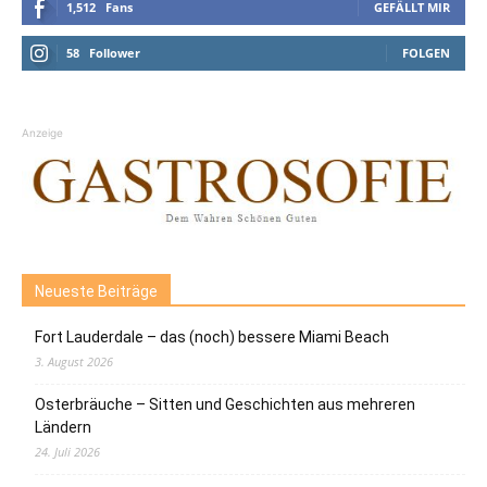
1,512
Fans
GEFÄLLT MIR
58
Follower
FOLGEN
Anzeige
Neueste Beiträge
Fort Lauderdale – das (noch) bessere Miami Beach
3. August 2026
Osterbräuche – Sitten und Geschichten aus mehreren
Ländern
24. Juli 2026