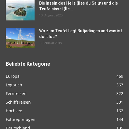
Die Inseln des Heils (Îles du Salut) und die
Teufelsinsel (Île...
13. August 2020
Wo zum Teufel liegt Butjadingen und was ist
dort los?
1. Februar 2019
Beliebte Kategorie
Europa
469
Logbuch
363
Fernreisen
322
Schiffsreisen
301
Hochsee
162
Fotoreportagen
144
Deutschland
139