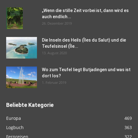
„Wenn die stille Zeit vorbei ist, dann wird es
auch endlich...
26. Dezember 2019
Die Inseln des Heils (Îles du Salut) und die
Teufelsinsel (Île...
13. August 2020
Wo zum Teufel liegt Butjadingen und was ist
dort los?
1. Februar 2019
Beliebte Kategorie
Europa
469
Logbuch
363
Fernreisen
322