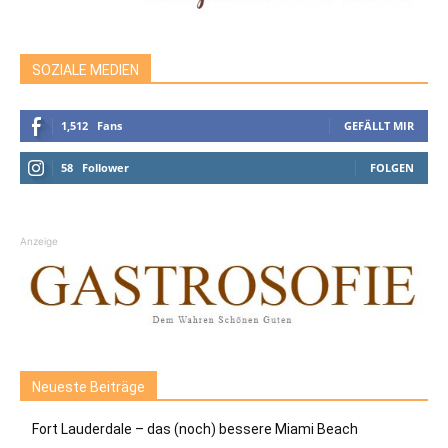
SOZIALE MEDIEN
1,512
Fans
GEFÄLLT MIR
58
Follower
FOLGEN
Anzeige
Neueste Beiträge
Fort Lauderdale – das (noch) bessere Miami Beach