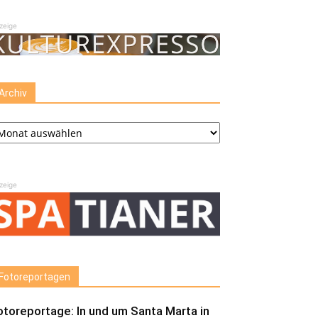
zeige
Archiv
chiv
zeige
Fotoreportagen
otoreportage: In und um Santa Marta in