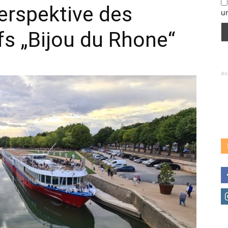
erspektive des
u
fs „Bijou du Rhone“
An