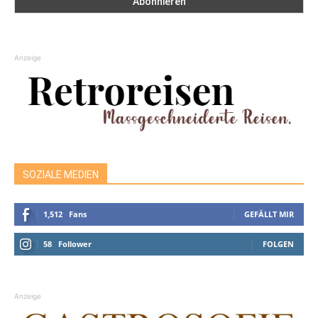
Anzeige
SOZIALE MEDIEN
1,512
Fans
GEFÄLLT MIR
58
Follower
FOLGEN
Anzeige