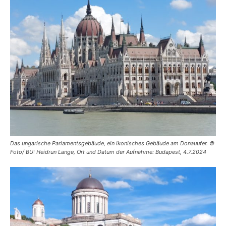
Das ungarische Parlamentsgebäude, ein ikonisches Gebäude am Donauufer. ©
Foto/ BU: Heidrun Lange, Ort und Datum der Aufnahme: Budapest, 4.7.2024