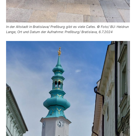
In der Altstadt in Bratislava/ Preßburg gibt es viele Cafes. © Foto/ BU: Heidrun
Lange, Ort und Datum der Aufnahme: Preßburg/ Bratislava, 6.7.2024