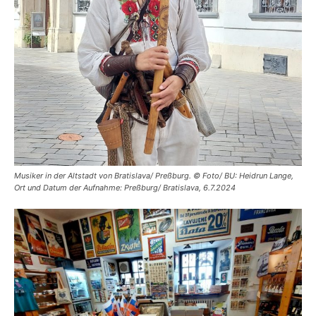
Musiker in der Altstadt von Bratislava/ Preßburg. © Foto/ BU: Heidrun Lange,
Ort und Datum der Aufnahme: Preßburg/ Bratislava, 6.7.2024