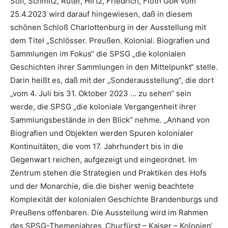
Solf, Schmitz, Rüter, Hirtz, Friedrich, Flöth GbR vom
25.4.2023 wird darauf hingewiesen, daß in diesem
schönen Schloß Charlottenburg in der Ausstellung mit
dem Titel „Schlösser. Preußen. Kolonial. Biografien und
Sammlungen im Fokus“ die SPSG „die kolonialen
Geschichten ihrer Sammlungen in den Mittelpunkt“ stelle.
Darin heißt es, daß mit der „Sonderausstellung“, die dort
„vom 4. Juli bis 31. Oktober 2023 … zu sehen“ sein
werde, die SPSG „die koloniale Vergangenheit ihrer
Sammlungsbestände in den Blick“ nehme. „Anhand von
Biografien und Objekten werden Spuren kolonialer
Kontinuitäten, die vom 17. Jahrhundert bis in die
Gegenwart reichen, aufgezeigt und eingeordnet. Im
Zentrum stehen die Strategien und Praktiken des Hofs
und der Monarchie, die die bisher wenig beachtete
Komplexität der kolonialen Geschichte Brandenburgs und
Preußens offenbaren. Die Ausstellung wird im Rahmen
des SPSG-Themenjahres ‚Churfürst – Kaiser – Kolonien‘