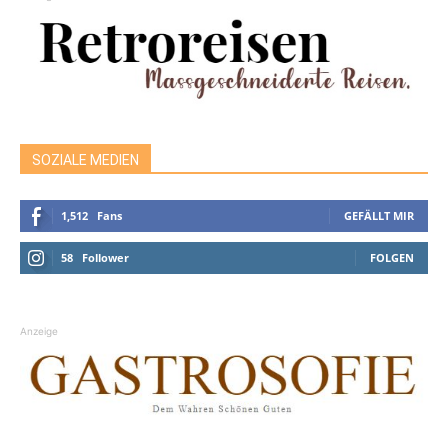
SOZIALE MEDIEN
1,512
Fans
GEFÄLLT MIR
58
Follower
FOLGEN
Anzeige