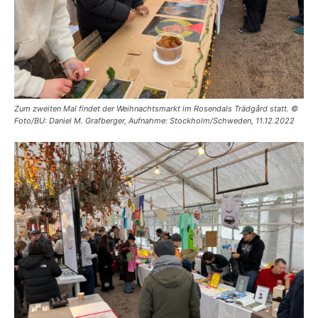
Zum zweiten Mal findet der Weihnachtsmarkt im Rosendals Trädgård statt. ©
Foto/BU: Daniel M. Grafberger, Aufnahme: Stockholm/Schweden, 11.12.2022