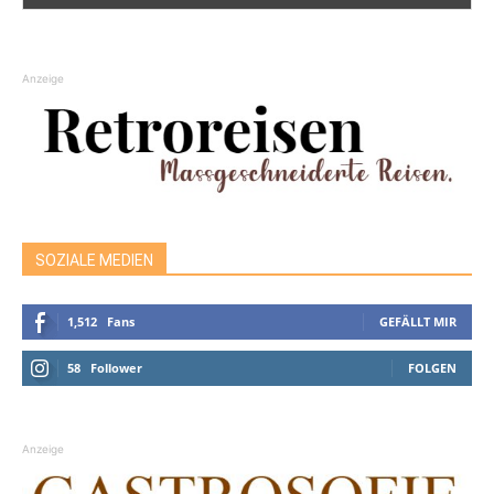
Anzeige
SOZIALE MEDIEN
1,512
Fans
GEFÄLLT MIR
58
Follower
FOLGEN
Anzeige