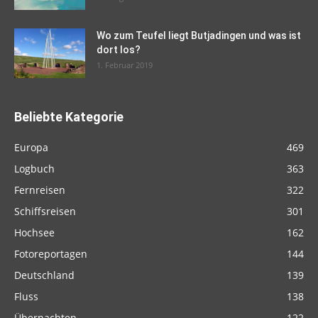
Wo zum Teufel liegt Butjadingen und was ist
dort los?
1. Februar 2019
Beliebte Kategorie
Europa
469
Logbuch
363
Fernreisen
322
Schiffsreisen
301
Hochsee
162
Fotoreportagen
144
Deutschland
139
Fluss
138
Übernachten
122