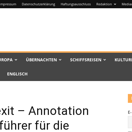
Impressum
Datenschutzerklärung
Haftungsausschluss
Redaktion
Media
UROPA
ÜBERNACHTEN
SCHIFFSREISEN
KULTUR
ENGLISCH
xit – Annotation
E
ührer für die