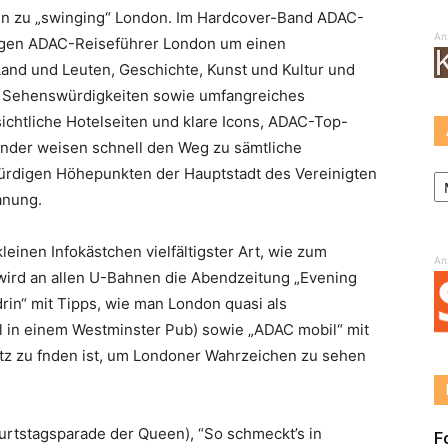
en zu „swinging“ London. Im Hardcover-Band ADAC-
An
rigen ADAC-Reiseführer London um einen
Land und Leuten, Geschichte, Kunst und Kultur und
len Sehenswürdigkeiten sowie umfangreiches
sichtliche Hotelseiten und klare Icons, ADAC-Top-
nder weisen schnell den Weg zu sämtliche
Ar
ürdigen Höhepunkten der Hauptstadt des Vereinigten
anung.
leinen Infokästchen vielfältigster Art, wie zum
An
 wird an allen U-Bahnen die Abendzeitung „Evening
drin“ mit Tipps, wie man London quasi als
l in einem Westminster Pub) sowie „ADAC mobil“ mit
atz zu fnden ist, um Londoner Wahrzeichen zu sehen
urtstagsparade der Queen), “So schmeckt’s in
F