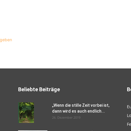
ugeben
Beliebte Beiträge
B
„Wenn die stille Zeit vorbei ist,
E
dann wird es auch endlich...
L
26. Dezember 2019
F