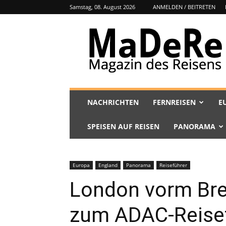
Samstag, 08. August 2026
ANMELDEN / BEITRETEN
MaDeRe
NACHRICHTEN
FERNREISEN
E
SPEISEN AUF REISEN
PANORAMA
Europa
England
Panorama
Reiseführer
London vorm Bre
zum ADAC-Reisef