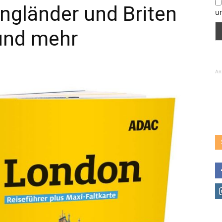
ngländer und Briten
u
 und mehr
An