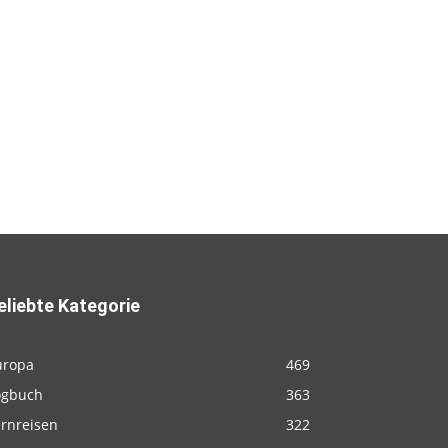
eliebte Kategorie
uropa
469
ogbuch
363
ernreisen
322