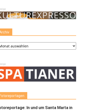
zeige
Archiv
chiv
zeige
Fotoreportagen
otoreportage: In und um Santa Marta in