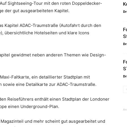
“Auf Sightseeing-Tour mit den roten Doppeldecker-
K
e der gut ausgearbeiteten Kapitel.
Dr
das Kapitel ADAC-Traumstraße (Autofahrt durch den
F
, übersichtliche Hotelseiten und klare Icons
S
Dr
 Kapitel gewidmet neben anderen Themen wie Design-
F
S
Dr
xi-Faltkarte, ein detaillierter Stadtplan mit
 sowie eine Detailkarte zur ADAC-Traumstraße.
den Reiseführers enthält einen Stadtplan der Londoner
lappe einen Underground-Plan.
An
Magazinteil und mehr scheint gut ausgearbeitet und