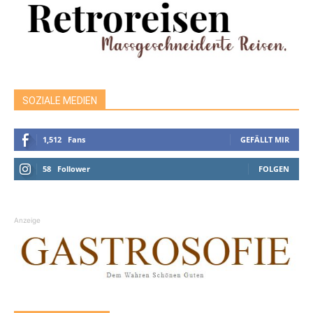
SOZIALE MEDIEN
1,512
Fans
GEFÄLLT MIR
58
Follower
FOLGEN
Anzeige