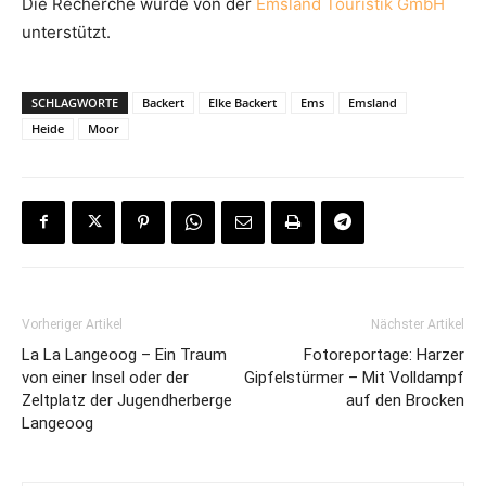
Die Recherche wurde von der
Emsland Touristik GmbH
unterstützt.
SCHLAGWORTE
Backert
Elke Backert
Ems
Emsland
Heide
Moor
Vorheriger Artikel
Nächster Artikel
La La Langeoog – Ein Traum
Fotoreportage: Harzer
von einer Insel oder der
Gipfelstürmer – Mit Volldampf
Zeltplatz der Jugendherberge
auf den Brocken
Langeoog