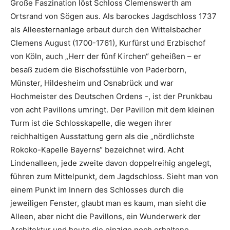
Große Faszination löst Schloss Clemenswerth am
Ortsrand von Sögen aus. Als barockes Jagdschloss 1737
als Alleesternanlage erbaut durch den Wittelsbacher
Clemens August (1700-1761), Kurfürst und Erzbischof
von Köln, auch „Herr der fünf Kirchen“ geheißen – er
besaß zudem die Bischofsstühle von Paderborn,
Münster, Hildesheim und Osnabrück und war
Hochmeister des Deutschen Ordens -, ist der Prunkbau
von acht Pavillons umringt. Der Pavillon mit dem kleinen
Turm ist die Schlosskapelle, die wegen ihrer
reichhaltigen Ausstattung gern als die „nördlichste
Rokoko-Kapelle Bayerns“ bezeichnet wird. Acht
Lindenalleen, jede zweite davon doppelreihig angelegt,
führen zum Mittelpunkt, dem Jagdschloss. Sieht man von
einem Punkt im Innern des Schlosses durch die
jeweiligen Fenster, glaubt man es kaum, man sieht die
Alleen, aber nicht die Pavillons, ein Wunderwerk der
Architektur und heute die einzige noch erhaltene