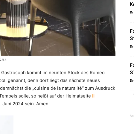
K
Dr
F
S
Dr
.R.L.
F
S
d Gastrosoph kommt im neunten Stock des Romeo
oli genannt, denn dort liegt das nächste neues
Dr
demnächst die „cuisine de la naturalité“ zum Ausdruck
empels solle, so heißt auf der Heimatseite
Il
. Juni 2024 sein. Amen!
An