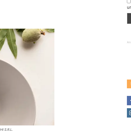
u
An
I S.R.L.