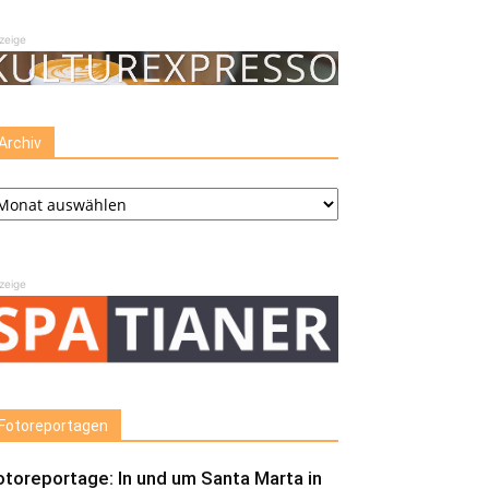
zeige
Archiv
chiv
zeige
Fotoreportagen
otoreportage: In und um Santa Marta in