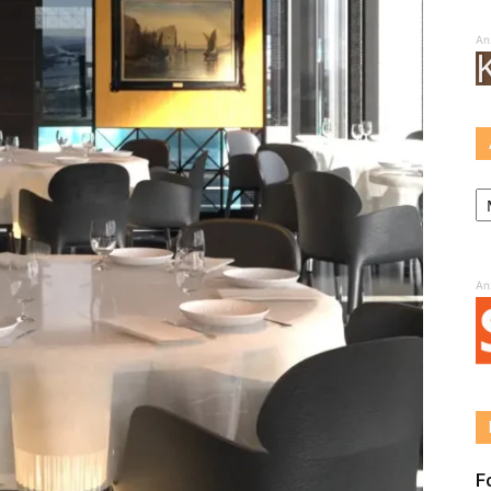
An
Ar
An
F