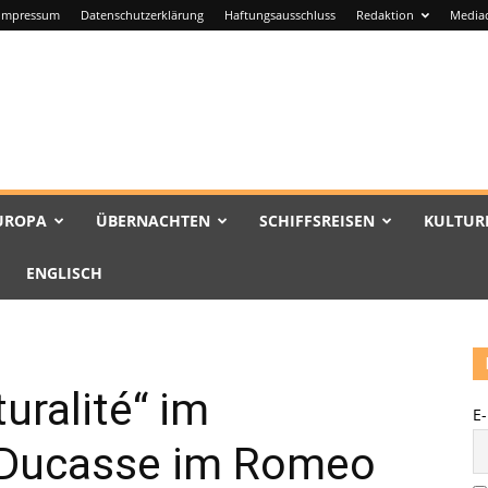
Impressum
Datenschutzerklärung
Haftungsausschluss
Redaktion
Media
UROPA
ÜBERNACHTEN
SCHIFFSREISEN
KULTUR
ENGLISCH
turalité“ im
E
n Ducasse im Romeo