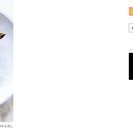
Ka
An
I S.R.L.