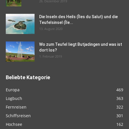
26. Dezember 2019
Die Inseln des Heils (Îles du Salut) und die
Teufelsinsel (Île...
13. August 2020
Wo zum Teufel liegt Butjadingen und was ist
dort los?
1. Februar 2019
Beliebte Kategorie
Europa
469
Logbuch
363
Fernreisen
322
Schiffsreisen
301
Hochsee
162