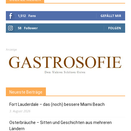
1,512
Fans
GEFÄLLT MIR
58
Follower
FOLGEN
Anzeige
Neueste Beiträge
Fort Lauderdale – das (noch) bessere Miami Beach
3. August 2026
Osterbräuche – Sitten und Geschichten aus mehreren
Ländern