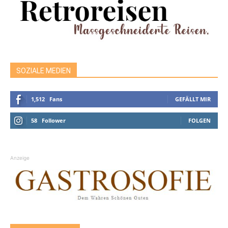
SOZIALE MEDIEN
1,512
Fans
GEFÄLLT MIR
58
Follower
FOLGEN
Anzeige