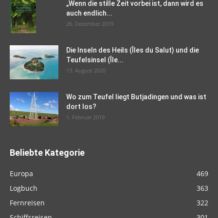
„Wenn die stille Zeit vorbei ist, dann wird es
auch endlich...
26. Dezember 2019
Die Inseln des Heils (Îles du Salut) und die
Teufelsinsel (Île...
13. August 2020
Wo zum Teufel liegt Butjadingen und was ist
dort los?
1. Februar 2019
Beliebte Kategorie
Europa
469
Logbuch
363
Fernreisen
322
Schiffsreisen
301