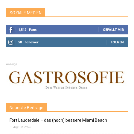
SOZIALE MEDIEN
1,512
Fans
GEFÄLLT MIR
58
Follower
FOLGEN
Anzeige
Neueste Beiträge
Fort Lauderdale – das (noch) bessere Miami Beach
3. August 2026