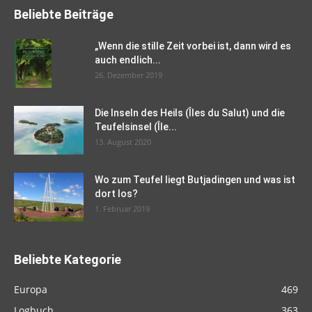
Beliebte Beiträge
„Wenn die stille Zeit vorbei ist, dann wird es
auch endlich...
26. Dezember 2019
Die Inseln des Heils (Îles du Salut) und die
Teufelsinsel (Île...
13. August 2020
Wo zum Teufel liegt Butjadingen und was ist
dort los?
1. Februar 2019
Beliebte Kategorie
Europa
469
Logbuch
363