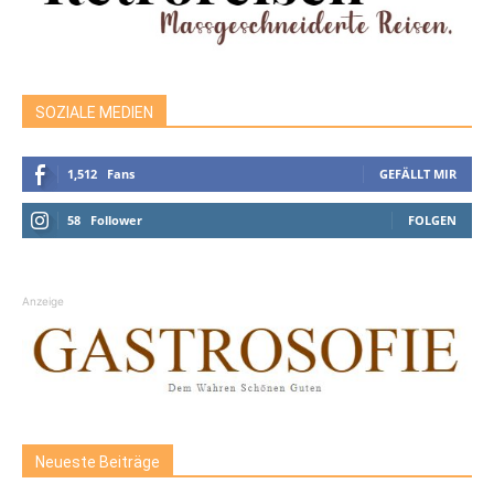
SOZIALE MEDIEN
1,512
Fans
GEFÄLLT MIR
58
Follower
FOLGEN
Anzeige
Neueste Beiträge