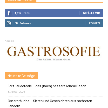
1,512
Fans
GEFÄLLT MIR
58
Follower
FOLGEN
Anzeige
Neueste Beiträge
Fort Lauderdale – das (noch) bessere Miami Beach
3. August 2026
Osterbräuche – Sitten und Geschichten aus mehreren
Ländern