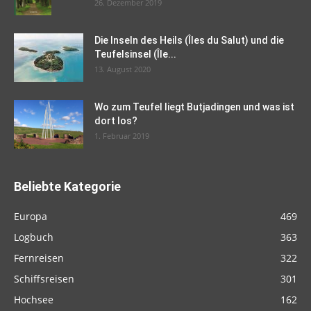
26. Dezember 2019
Die Inseln des Heils (Îles du Salut) und die
Teufelsinsel (Île...
13. August 2020
Wo zum Teufel liegt Butjadingen und was ist
dort los?
1. Februar 2019
Beliebte Kategorie
Europa
469
Logbuch
363
Fernreisen
322
Schiffsreisen
301
Hochsee
162