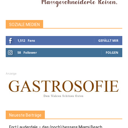
SOZIALE MEDIEN
1,512
Fans
GEFÄLLT MIR
58
Follower
FOLGEN
Anzeige
Neueste Beiträge
Fort Lauderdale – das (noch) bessere Miami Beach