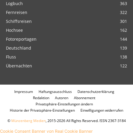
Logbuch
363
Fernreisen
322
Schiffsreisen
301
Hochsee
162
Fotoreportagen
144
Deutschland
139
Fluss
138
Übernachten
122
Impressum
Haftungsausschluss
Datenschutzerklärung
Redaktion
Autoren
Abonnement
Privatsphäre-Einstellungen ändern
Historie der Privatsphäre-Einstellungen
Einwilligungen widerrufen
©
Münzenberg Medien
, 2015-2026 All Rights Reserved. ISSN 2367-3184
Cookie Consent Banner von Real Cookie Banner