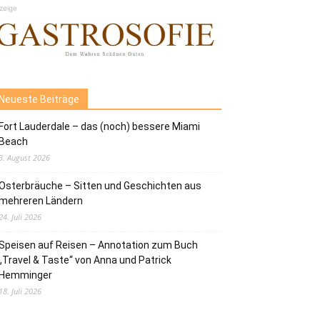
zeige
Neueste Beiträge
Fort Lauderdale – das (noch) bessere Miami
Beach
3. August 2026
Osterbräuche – Sitten und Geschichten aus
mehreren Ländern
24. Juli 2026
Speisen auf Reisen – Annotation zum Buch
„Travel & Taste“ von Anna und Patrick
Hemminger
18. Juli 2026