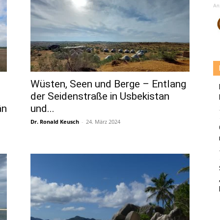
An
Wüsten, Seen und Berge – Entlang
der Seidenstraße in Usbekistan
ân
und...
Dr. Ronald Keusch
-
24. März 2024