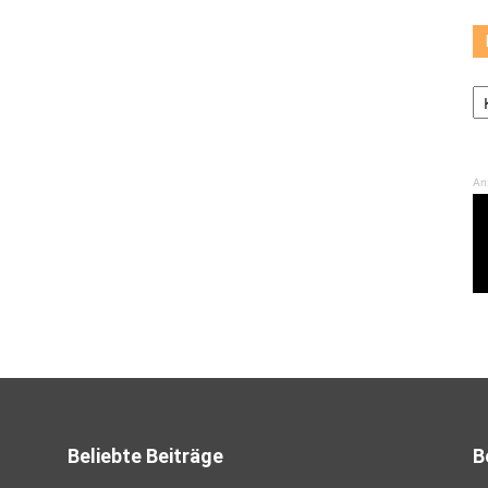
K
An
Beliebte Beiträge
B