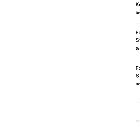
K
Dr
F
S
Dr
F
S
Dr
An