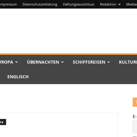
Impressum
Datenschutzerklärung
Haftungsausschluss
Redaktion
Media
UROPA
ÜBERNACHTEN
SCHIFFSREISEN
KULTUR
ENGLISCH
E
re