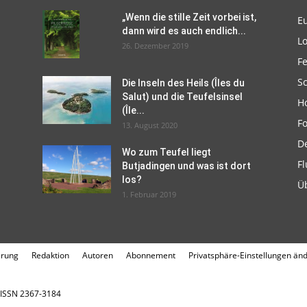
„Wenn die stille Zeit vorbei ist,
E
dann wird es auch endlich...
L
26. Dezember 2019
F
Sc
Die Inseln des Heils (Îles du
Salut) und die Teufelsinsel
H
(Île...
F
13. August 2020
D
Wo zum Teufel liegt
Fl
Butjadingen und was ist dort
los?
Ü
1. Februar 2019
ärung
Redaktion
Autoren
Abonnement
Privatsphäre-Einstellungen än
. ISSN 2367-3184