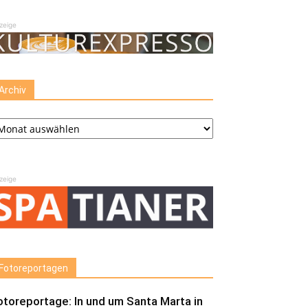
zeige
Archiv
chiv
zeige
Fotoreportagen
otoreportage: In und um Santa Marta in