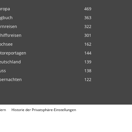
uropa
469
ogbuch
363
ernreisen
322
hiffsreisen
301
ochsee
162
otoreportagen
144
eutschland
139
uss
138
bernachten
122
dern
Historie der Privatsphäre-Einstellungen