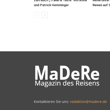
zum Buch „Travel & Taste“ von Anna
Reiseführer
und Patrick Hemminger
Reisen auf S
Kontaktieren Sie uns:
redaktion@madere.de