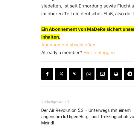
siedelten, ist seit Ermordung sowie Flucht
im oberen Teil ein deutscher Fluß, also dor
Ein Abonnement von MaDeRe sichert unser
Inhalten.
Abonnement abschließen
Already a member?
Hier einloggen
Vorheriger Artikel
Der Air Revolution 5.3 – Unterwegs mit einem
angenehm luftigen Berg- und Trekkingschuh v
Meindl