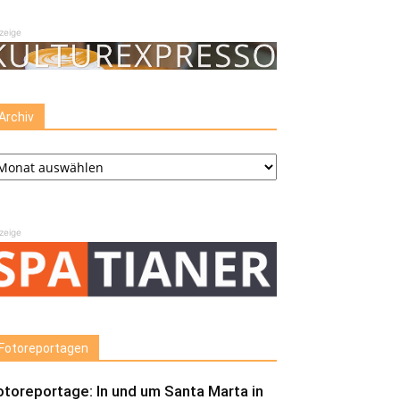
zeige
Archiv
chiv
zeige
Fotoreportagen
otoreportage: In und um Santa Marta in