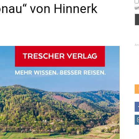
onau“ von Hinnerk
u
An