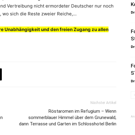
K
 und Vertreibung nicht ermordeter Deutscher nur noch
Dr
t, wo sich die Reste zweier Reiche,…
e Unabhängigkeit und den freien Zugang zu allen
F
S
Dr
F
S
Dr
Nächster Artikel
Röstaromen im Refugium – Wenn
An
on
sommerblauer Himmel über dem Grunewald,
dann Terrasse und Garten im Schlosshotel Berlin