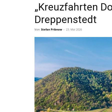
„Kreuzfahrten D
Dreppenstedt
Von
Stefan Pribnow
-
23. Mai 2026