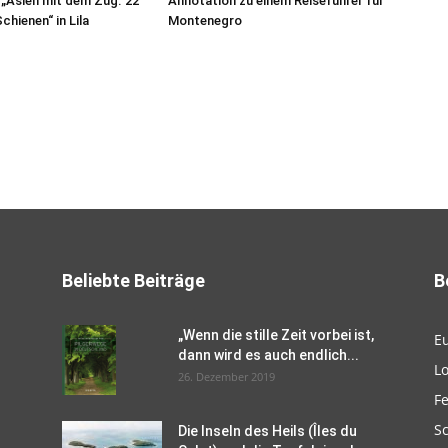
 „Asien mit dem Zug. 22
Annotation zu einem Reiseführer für
chienen“ in Lila
Montenegro
Beliebte Beiträge
B
„Wenn die stille Zeit vorbei ist,
E
dann wird es auch endlich...
L
26. Dezember 2019
F
Sc
Die Inseln des Heils (Îles du