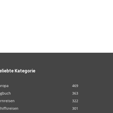
eliebte Kategorie
uropa
469
ogbuch
363
ernreisen
322
hiffsreisen
301