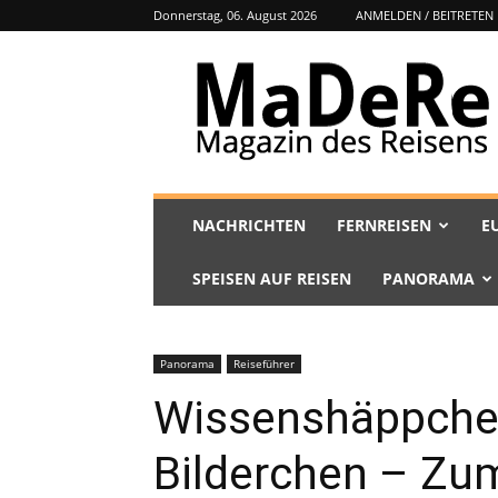
Donnerstag, 06. August 2026
ANMELDEN / BEITRETEN
MaDeRe
NACHRICHTEN
FERNREISEN
E
SPEISEN AUF REISEN
PANORAMA
Panorama
Reiseführer
Wissenshäppche
Bilderchen – Zu