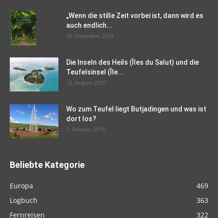
„Wenn die stille Zeit vorbei ist, dann wird es
auch endlich...
26. Dezember 2019
Die Inseln des Heils (Îles du Salut) und die
Teufelsinsel (Île...
13. August 2020
Wo zum Teufel liegt Butjadingen und was ist
dort los?
1. Februar 2019
Beliebte Kategorie
Europa
469
Logbuch
363
Fernreisen
322