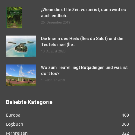
„Wenn die stille Zeit vorbei ist, dann wird es
auch endlich...
26. Dezember 2019
Die Inseln des Heils (Îles du Salut) und die
Teufelsinsel (Île...
13. August 2020
Wo zum Teufel liegt Butjadingen und was ist
dort los?
1. Februar 2019
Beliebte Kategorie
Europa
469
Logbuch
363
Fernreisen
322