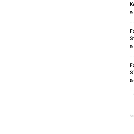
K
Dr
F
S
Dr
F
S
Dr
An