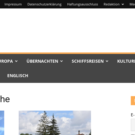
Impressum
Datenschutzerklärung
Haftungsausschluss
Redaktion
Me
UROPA
ÜBERNACHTEN
SCHIFFSREISEN
KULTUR
ENGLISCH
che
E