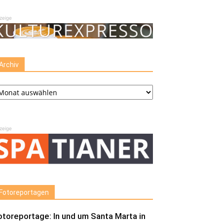
zeige
Archiv
chiv
zeige
Fotoreportagen
otoreportage: In und um Santa Marta in