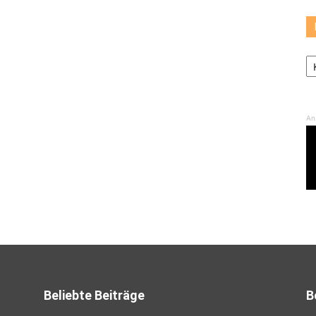
K
An
Beliebte Beiträge
B