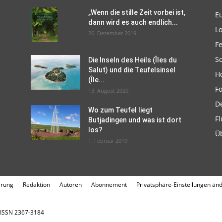
„Wenn die stille Zeit vorbei ist,
E
dann wird es auch endlich...
L
26. Dezember 2019
F
Sc
Die Inseln des Heils (Îles du
Salut) und die Teufelsinsel
H
(Île...
F
13. August 2020
D
Wo zum Teufel liegt
Fl
Butjadingen und was ist dort
los?
Ü
1. Februar 2019
ärung
Redaktion
Autoren
Abonnement
Privatsphäre-Einstellungen än
. ISSN 2367-3184