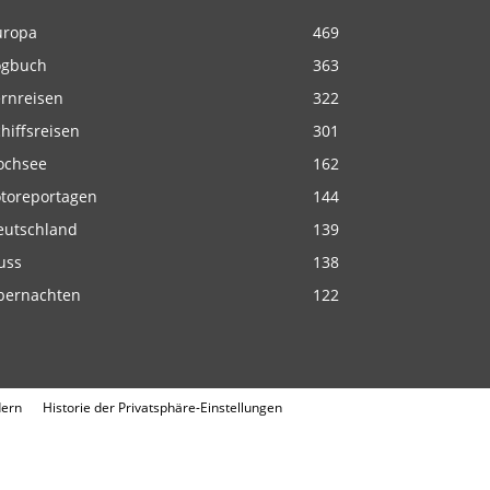
uropa
469
ogbuch
363
ernreisen
322
hiffsreisen
301
ochsee
162
otoreportagen
144
eutschland
139
uss
138
bernachten
122
dern
Historie der Privatsphäre-Einstellungen