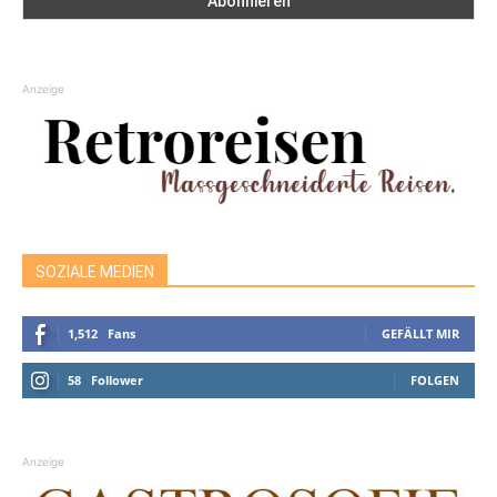
Anzeige
SOZIALE MEDIEN
1,512
Fans
GEFÄLLT MIR
58
Follower
FOLGEN
Anzeige