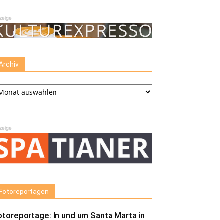
zeige
Archiv
chiv
zeige
Fotoreportagen
otoreportage: In und um Santa Marta in