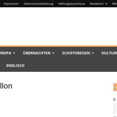
Impressum
Datenschutzerklärung
Haftungsausschluss
Redaktion
Me
UROPA
ÜBERNACHTEN
SCHIFFSREISEN
KULTUR
ENGLISCH
llon
E