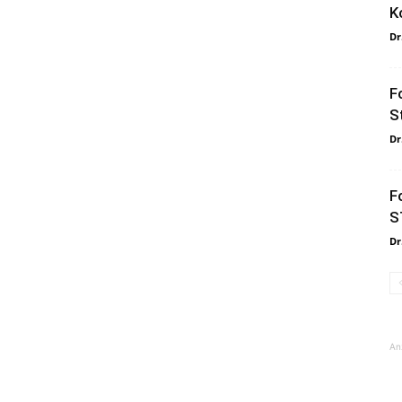
K
Dr
F
S
Dr
F
S
Dr
An