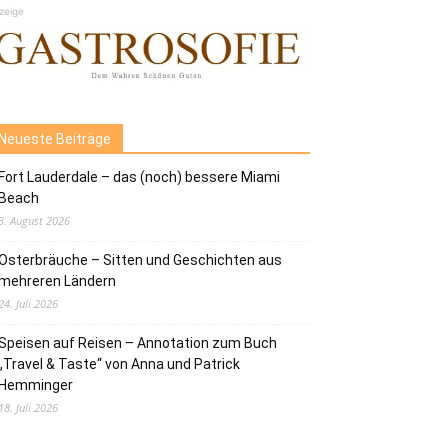
zeige
Neueste Beiträge
Fort Lauderdale – das (noch) bessere Miami
Beach
3. August 2026
Osterbräuche – Sitten und Geschichten aus
mehreren Ländern
24. Juli 2026
Speisen auf Reisen – Annotation zum Buch
„Travel & Taste“ von Anna und Patrick
Hemminger
18. Juli 2026