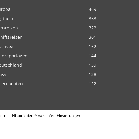
uropa
469
ogbuch
363
ernreisen
322
hiffsreisen
301
ochsee
162
otoreportagen
144
eutschland
139
uss
138
bernachten
122
dern
Historie der Privatsphäre-Einstellungen