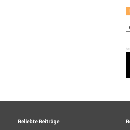
K
An
Beliebte Beiträge
B