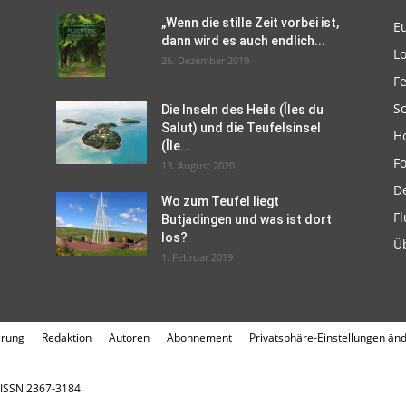
„Wenn die stille Zeit vorbei ist,
E
dann wird es auch endlich...
L
26. Dezember 2019
F
Sc
Die Inseln des Heils (Îles du
Salut) und die Teufelsinsel
H
(Île...
F
13. August 2020
D
Wo zum Teufel liegt
Fl
Butjadingen und was ist dort
los?
Ü
1. Februar 2019
ärung
Redaktion
Autoren
Abonnement
Privatsphäre-Einstellungen än
. ISSN 2367-3184