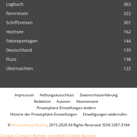
Logbuch
363
Fernreisen
322
Schiffsreisen
301
Hochsee
162
Fotoreportagen
144
Deutschland
139
Fluss
138
Übernachten
122
Impressum
Haftungsausschluss
Datenschutzerklärung
Redaktion
Autoren
Abonnement
Privatsphäre-Einstellungen ändern
Historie der Privatsphäre-Einstellungen
Einwilligungen widerrufen
©
Münzenberg Medien
, 2015-2026 All Rights Reserved. ISSN 2367-3184
Cookie Consent Banner von Real Cookie Banner