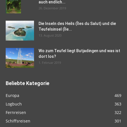
auch endlich...
26. Dezember 2019
Die Inseln des Heils (Îles du Salut) und die
Teufelsinsel (Île...
13. August 2020
Wo zum Teufel liegt Butjadingen und was ist
dort los?
1. Februar 2019
Beliebte Kategorie
Europa
469
Logbuch
363
Fernreisen
322
Schiffsreisen
301