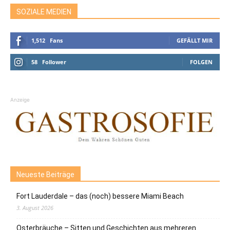
SOZIALE MEDIEN
1,512
Fans
GEFÄLLT MIR
58
Follower
FOLGEN
Anzeige
Neueste Beiträge
Fort Lauderdale – das (noch) bessere Miami Beach
3. August 2026
Osterbräuche – Sitten und Geschichten aus mehreren