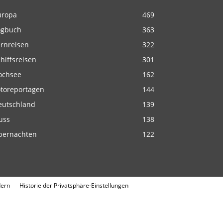
uropa
469
ogbuch
363
ernreisen
322
hiffsreisen
301
ochsee
162
otoreportagen
144
eutschland
139
uss
138
bernachten
122
dern
Historie der Privatsphäre-Einstellungen