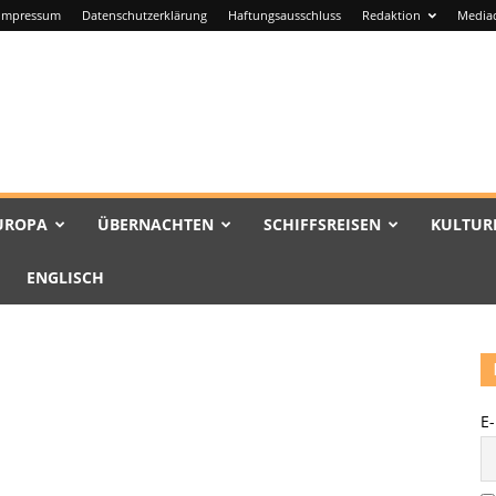
Impressum
Datenschutzerklärung
Haftungsausschluss
Redaktion
Media
UROPA
ÜBERNACHTEN
SCHIFFSREISEN
KULTUR
ENGLISCH
E