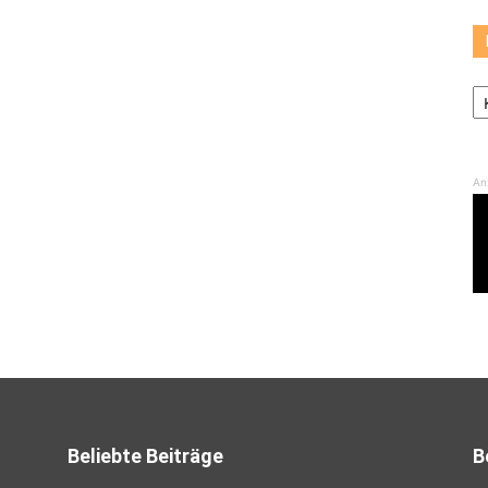
K
An
Beliebte Beiträge
B