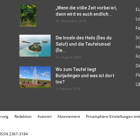
„Wenn die stille Zeit vorbei ist,
E
dann wird es auch endlich...
L
26. Dezember 2019
F
Sc
Die Inseln des Heils (Îles du
Salut) und die Teufelsinsel
H
(Île...
F
13. August 2020
D
Wo zum Teufel liegt
Fl
Butjadingen und was ist dort
los?
Ü
1. Februar 2019
ärung
Redaktion
Autoren
Abonnement
Privatsphäre-Einstellungen än
. ISSN 2367-3184