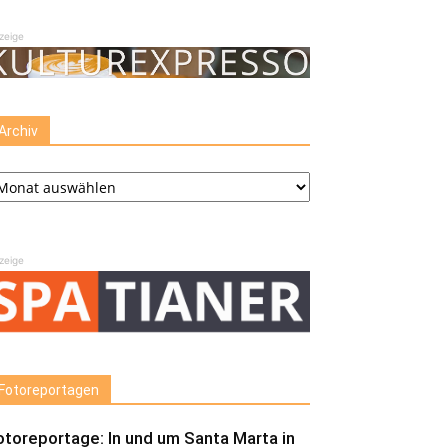
zeige
Archiv
chiv
zeige
Fotoreportagen
otoreportage: In und um Santa Marta in