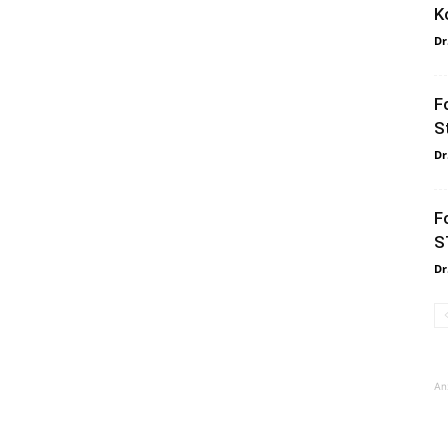
K
Dr
F
S
Dr
F
S
Dr
An