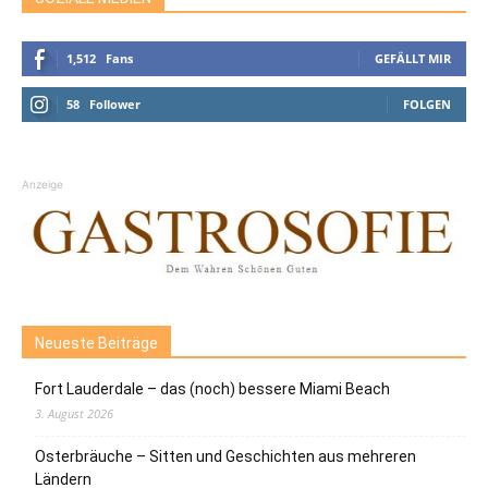
1,512
Fans
GEFÄLLT MIR
58
Follower
FOLGEN
Anzeige
Neueste Beiträge
Fort Lauderdale – das (noch) bessere Miami Beach
3. August 2026
Osterbräuche – Sitten und Geschichten aus mehreren
Ländern