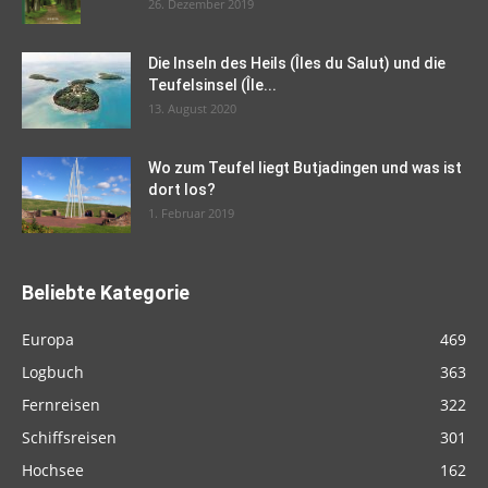
26. Dezember 2019
Die Inseln des Heils (Îles du Salut) und die
Teufelsinsel (Île...
13. August 2020
Wo zum Teufel liegt Butjadingen und was ist
dort los?
1. Februar 2019
Beliebte Kategorie
Europa
469
Logbuch
363
Fernreisen
322
Schiffsreisen
301
Hochsee
162