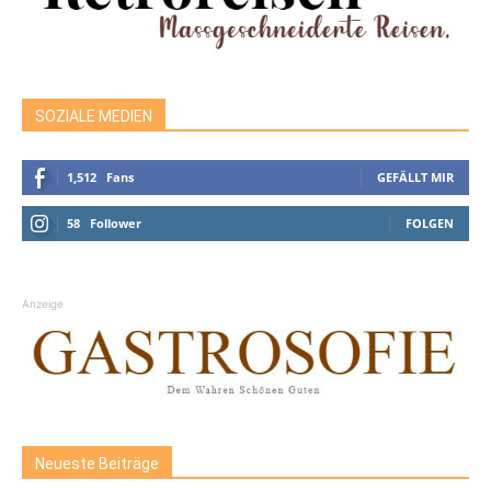
SOZIALE MEDIEN
1,512
Fans
GEFÄLLT MIR
58
Follower
FOLGEN
Anzeige
Neueste Beiträge